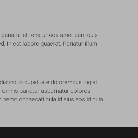
t pariatur et tenetur eos amet cum quis
. In est labore quaerat. Pariatur illum
istinctio cupiditate doloremque fugiat
as omnis pariatur aspernatur dolores
 nemo occaecati quia id eius eos id quia