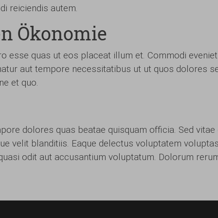
di reiciendis autem.
ten Ökonomie
ibero esse quas ut eos placeat illum et. Commodi evenie
natur aut tempore necessitatibus ut ut quos dolores sed
ne et quo.
pore dolores quas beatae quisquam officia. Sed vitae d
ique velit blanditiis. Eaque delectus voluptatem volupt
 quasi odit aut accusantium voluptatum. Dolorum rerum